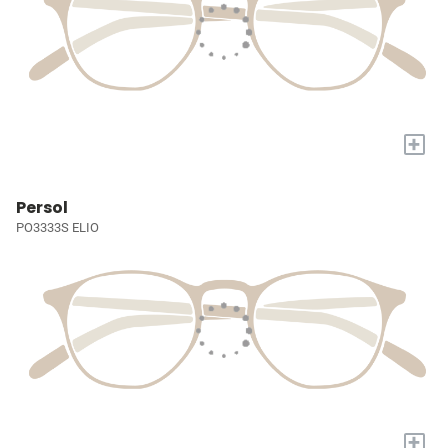
+
Persol
PO3333S ELIO
+