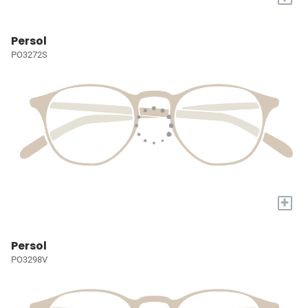
Persol
PO3272S
+
Persol
PO3298V