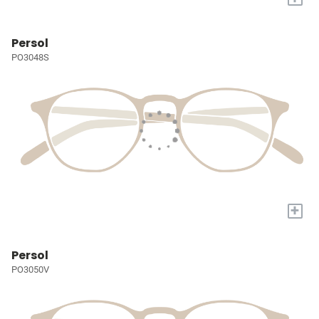
Persol
PO3048S
+
Persol
PO3050V