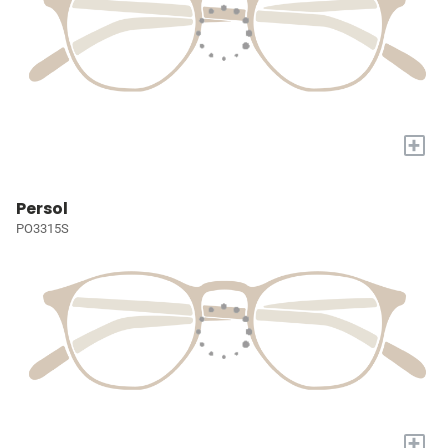
+
Persol
PO3315S
+