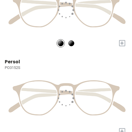
+
Persol
PO3152S
+