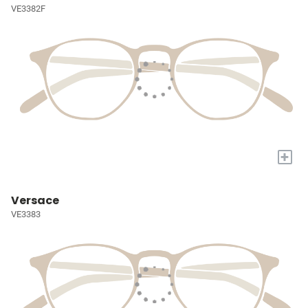
VE3382F
+
Versace
VE3383