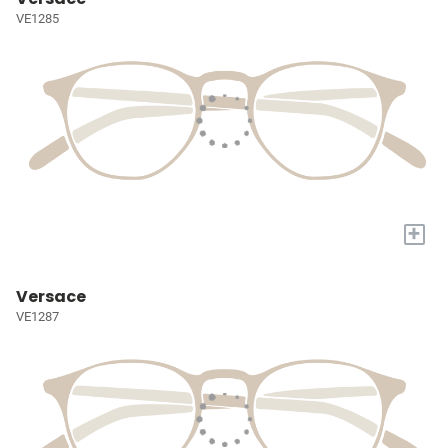
VE1285
+
Versace
VE1287