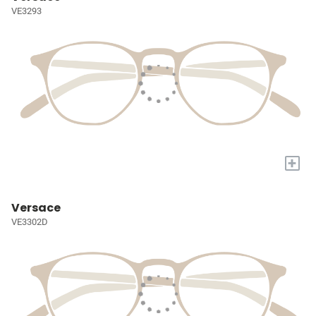
VE3293
+
Versace
VE3302D