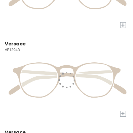
+
Versace
VE1294D
+
Versace