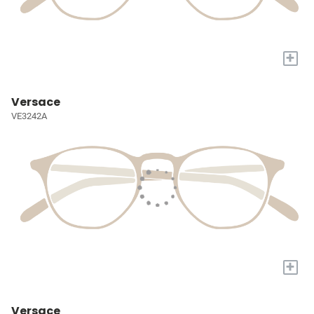
+
Versace
VE3242A
+
Versace