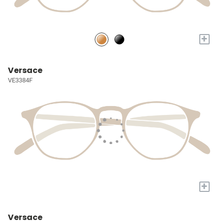
+
Versace
VE3384F
+
Versace