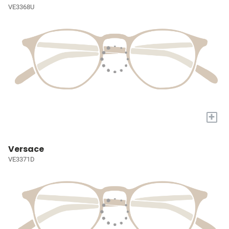
VE3368U
+
Versace
VE3371D