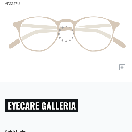
VE3387U
+
Quick Links