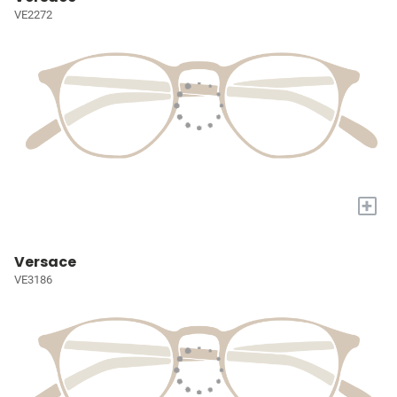
VE2272
+
Versace
VE3186