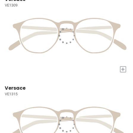
VE1309
+
Versace
VE1315