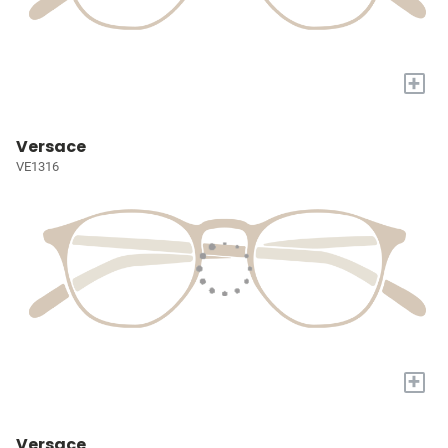
+
Versace
VE1316
+
Versace