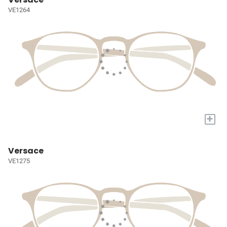
VE1264
+
Versace
VE1275