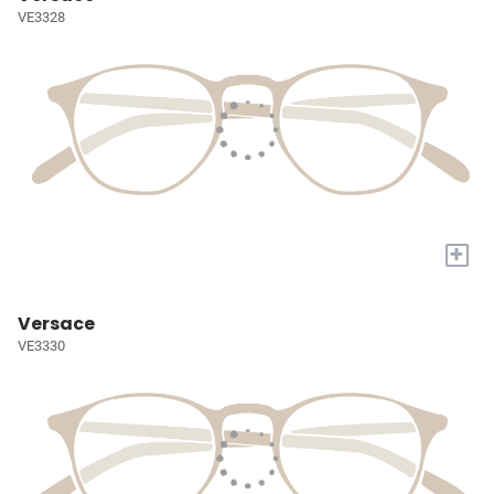
VE3328
+
Versace
VE3330