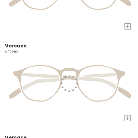
+
Versace
VE1283
+
Versace