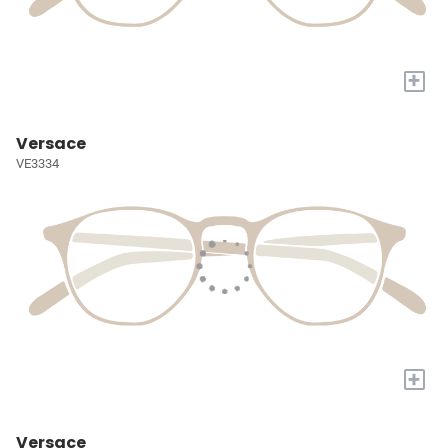
+
Versace
VE3334
+
Versace