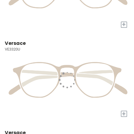
+
Versace
VE3320U
+
Versace