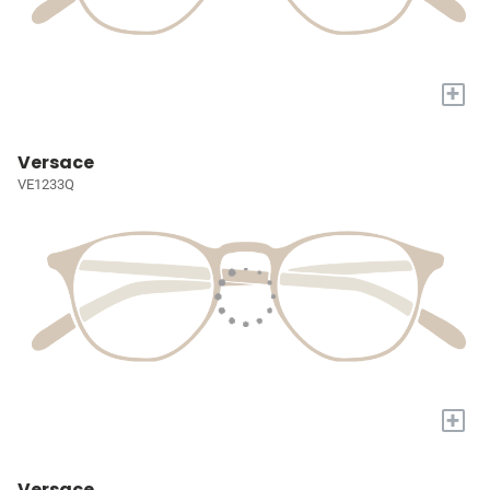
+
Versace
VE1233Q
+
Versace