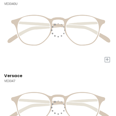
VE3340U
+
Versace
VE3347