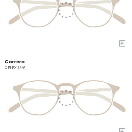
+
Carrera
C FLEX 16/G
+