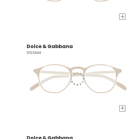
+
Dolce & Gabbana
DG3444
+
Dolce & Gabbana