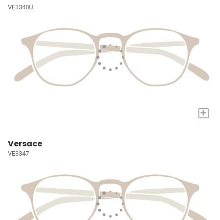
VE3340U
+
Versace
VE3347