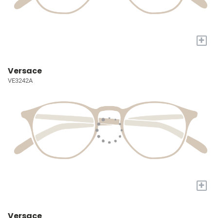
+
Versace
VE3242A
+
Versace