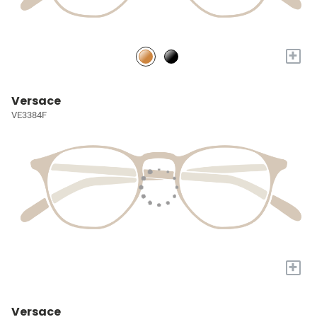
+
Versace
VE3384F
+
Versace