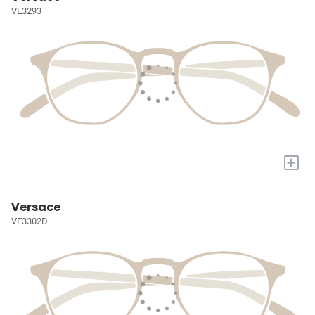
VE3293
+
Versace
VE3302D