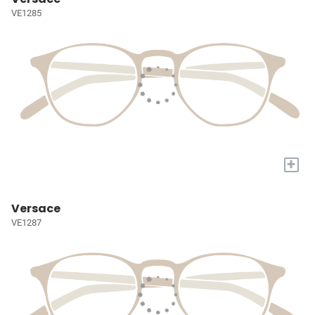
VE1285
+
Versace
VE1287