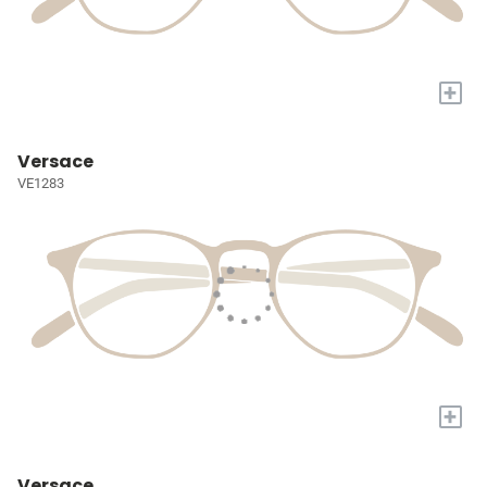
+
Versace
VE1283
+
Versace