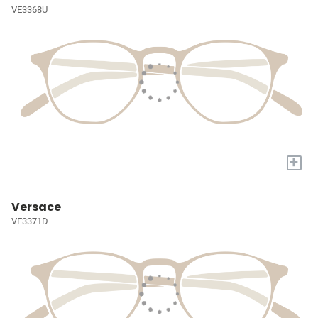
VE3368U
+
Versace
VE3371D