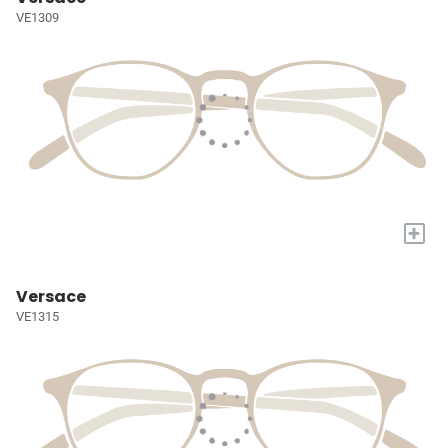
VE1309
+
Versace
VE1315