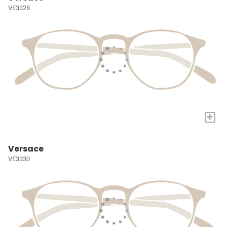
VE3328
+
Versace
VE3330