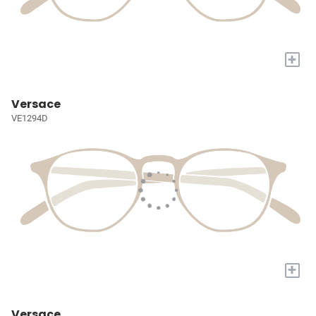
+
Versace
VE1294D
+
Versace