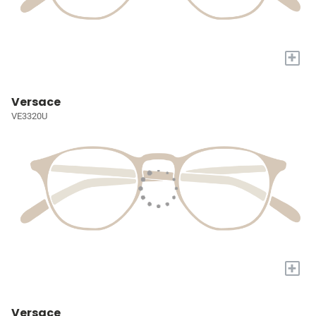
+
Versace
VE3320U
+
Versace