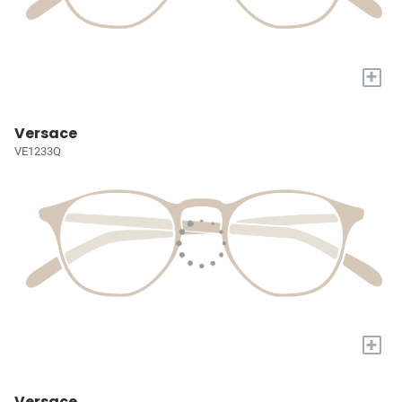
+
Versace
VE1233Q
+
Versace