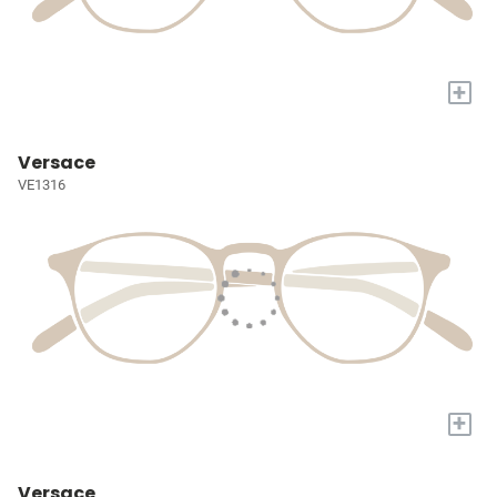
+
Versace
VE1316
+
Versace