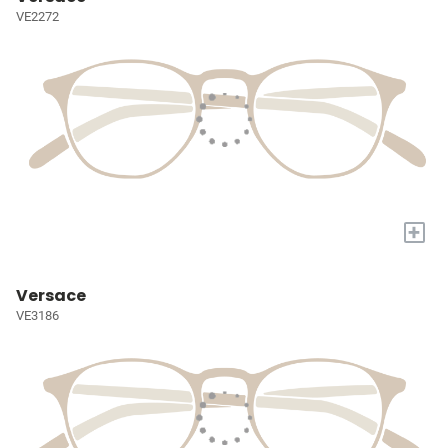
VE2272
+
Versace
VE3186