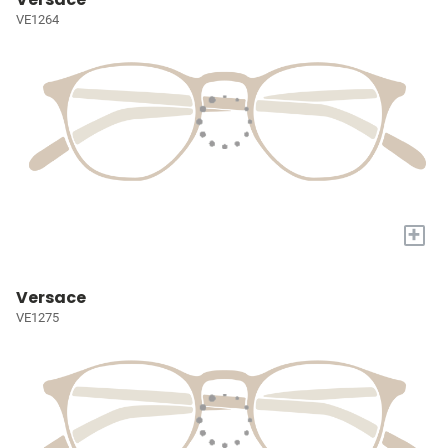
VE1264
+
Versace
VE1275