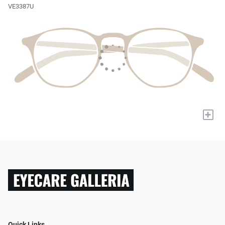
VE3387U
+
Quick Links