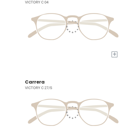
VICTORY C 04
+
Carrera
VICTORY C 27/S