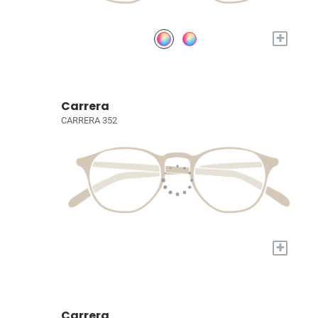
+
Carrera
CARRERA 352
+
Carrera