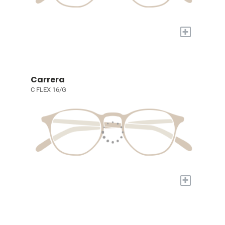
+
Carrera
C FLEX 16/G
+