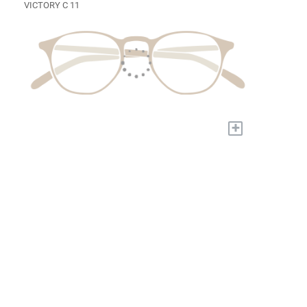
VICTORY C 11
+