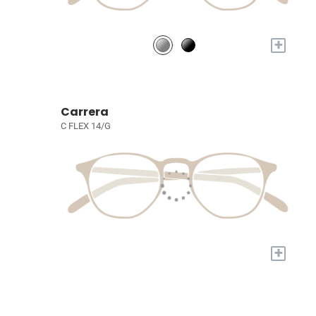
+
Carrera
C FLEX 14/G
+