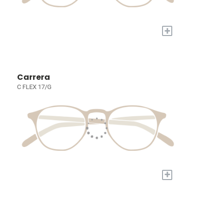
+
Carrera
C FLEX 17/G
+