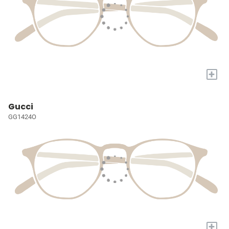
+
Gucci
GG1424O
+