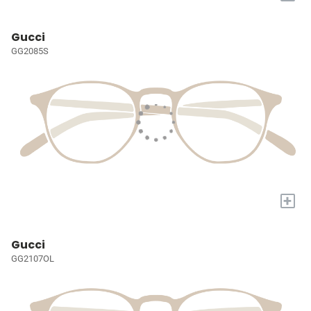
Gucci
GG2085S
+
Gucci
GG2107OL