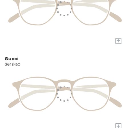
+
Gucci
GG1846O
+