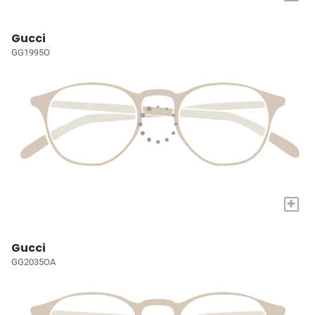
Gucci
GG1995O
+
Gucci
GG2035OA