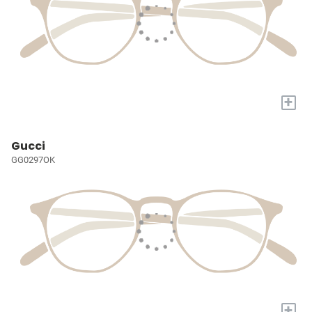
+
Gucci
GG0297OK
+