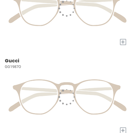
+
Gucci
GG1987O
+