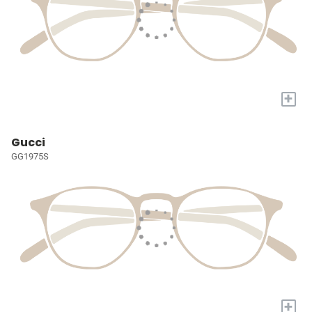
+
Gucci
GG1975S
+