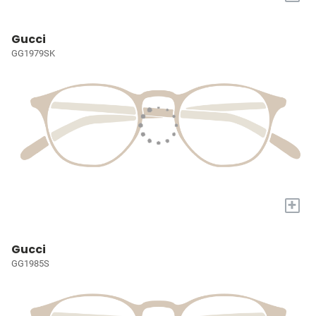
Gucci
GG1979SK
+
Gucci
GG1985S