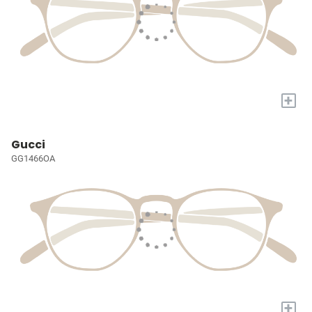
+
Gucci
GG1466OA
+