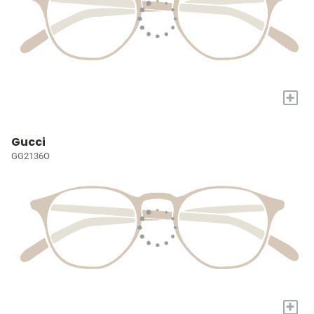
+
Gucci
GG2136O
+