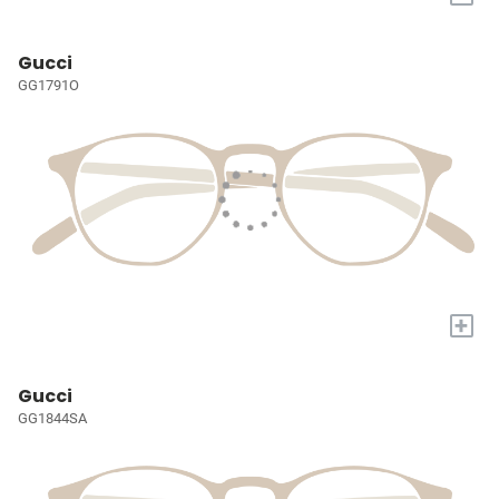
Gucci
GG1791O
+
Gucci
GG1844SA