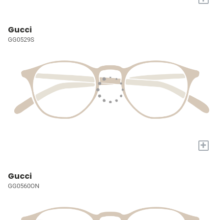
Gucci
GG0529S
+
Gucci
GG0560ON