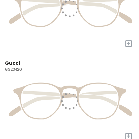
+
Gucci
GG2042O
+