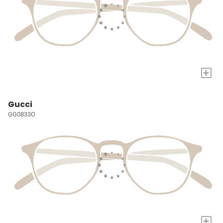
+
Gucci
GG0833O
+