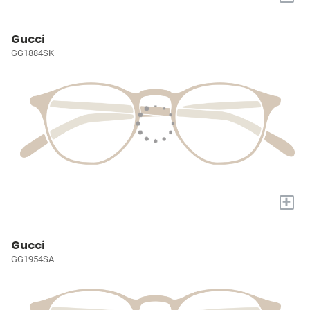
Gucci
GG1884SK
+
Gucci
GG1954SA