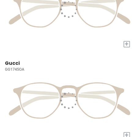
+
Gucci
GG1745OA
+