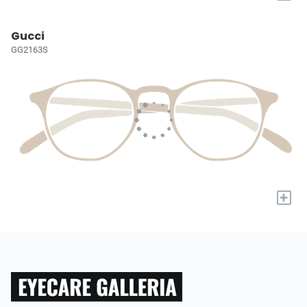
Gucci
GG2163S
+